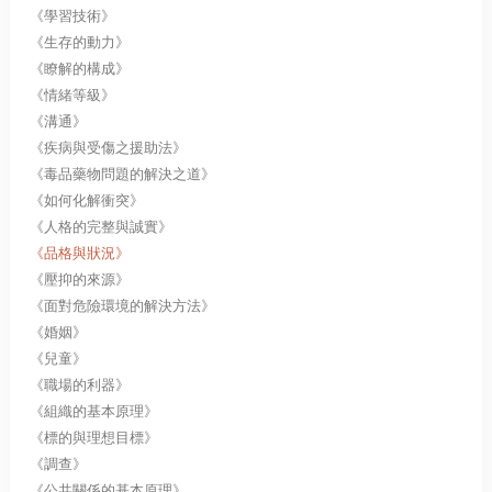
《學習技術》
《生存的動力》
《瞭解的構成》
《情緒等級》
《溝通》
《疾病與受傷之援助法》
《毒品藥物問題的解決之道》
《如何化解衝突》
《人格的完整與誠實》
《品格與狀況》
《壓抑的來源》
《面對危險環境的解決方法》
《婚姻》
《兒童》
《職場的利器》
《組織的基本原理》
《標的與理想目標》
《調查》
《公共關係的基本原理》