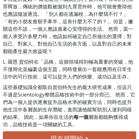
罪釋放，傳統的價值觀被拋到九霄雲外時，他可能會覺得他
也應該隨波逐流。 「別人都在逃漏稅，為什麼我不行？」
「有的小朋友會順手牽羊，這有什麼大不了的？」 但是，撇
開這些不談，一個人應該過著心安理得的生活。 然而，當一
個人承受許多壓力時，他該如何確定自己所做出的選擇，對
自己、對家人、對他自己生活的各方面，以及對自己的未來
都能產生最大效益呢？
L. 羅恩 賀伯特在「品格」這個領域得到極為重要的突破，他
不僅簡化並編纂這個主題，同時發展出一套能應用在日常生
活中的可行技術，這可以提升人們的快樂、成功以及生存。
這些基礎知識全都取自賀伯特先生的龐大研究成果，但這只
不過是Scientology整體品格技術中的一部分而已。 然而，它
們為一個人提供逐漸提升品格水準的確實方法，同時也提升
他生活中各層面的生存潛能，進而讓他能幫助別人達到同樣
的結果。 因此，如果你在生活的
每一個
層面都能夠獲得成
功，品格技術是一項關鍵的工具。
現在就開始