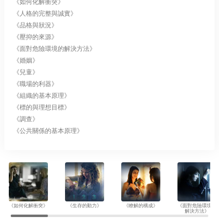
《如何化解衝突》
《人格的完整與誠實》
《品格與狀況》
《壓抑的來源》
《面對危險環境的解決方法》
《婚姻》
《兒童》
《職場的利器》
《組織的基本原理》
《標的與理想目標》
《調查》
《公共關係的基本原理》
《如何化解衝突》
《生存的動力》
《瞭解的構成》
《面對危險環境的
解決方法》